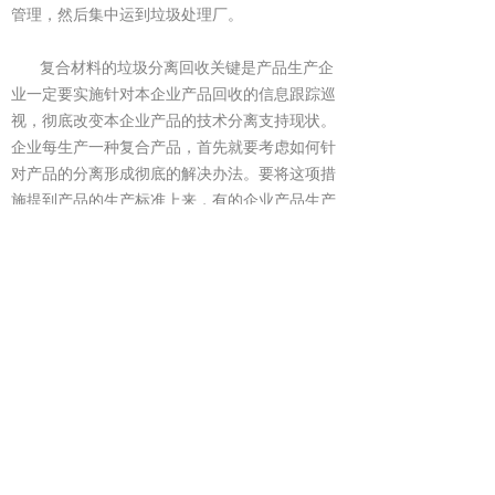
管理，然后集中运到垃圾处理厂。
复合材料的垃圾分离回收关键是产品生产企
业一定要实施针对本企业产品回收的信息跟踪巡
视，彻底改变本企业产品的技术分离支持现状。
企业每生产一种复合产品，首先就要考虑如何针
对产品的分离形成彻底的解决办法。要将这项措
施提到产品的生产标准上来，有的企业产品生产
标准还不合格。对于复合材料的生产厂家，要坚
决按国家的能源回收标准来制定生产标准。同
时，国家也要跟上现代化社会的发展步伐，对复
合产品的回收认识一定要提高到国家统一的标准
上来，综合考虑企业与环保、企业与复合技术、
复合产品与企业技术支持。
是否应建立这样一种方案：哪家企业的产品
由哪家企业回收(这里所说的是复合型材料)。国
家制定全民的垃圾处理回收规定，把它上升到法
律层面。笔者认为，只有这样国家的环保水平才