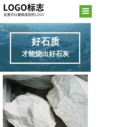
好石质
才能烧出好石灰