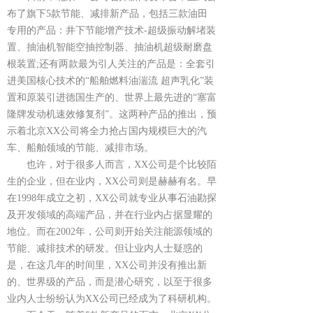
布了旗下5款节能、减排新产品，包括三款油田
专用的产品：井下节能增产技术-超级振动解堵装
置、抽油机智能空抽控制器、抽油机超级耐磨盘
根装置;还有两款最为引人关注的产品是：全套引
进美国核心技术的“船舶燃料油湍流 超声乳化”装
置和原装引进德国生产的、世界上最先进的“塞富
隆牌发动机速效修复剂”。这两种产品的推出，预
示着北京XX公司将全力抢占国内规模巨大的汽
车、船舶领域的节能、减排市场。
也许，对于很多人而言，XX公司是个比较陌
生的企业，但在业内，XX公司则是赫赫有名。早
在1998年成立之初，XX公司就专业从事石油勘探
及开发领域的高端产品，并在行业内占据显耀的
地位。而在2002年，公司则开始关注能源领域的
节能、减排技术的研发。但让业内人士疑惑的
是，在这几年的时间里，XX公司并没有推出新
的、世界级的产品，而是潜心研究，以至于很多
业内人士纷纷认为XX公司已经成为了科研机构。