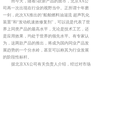
而今天，随着5款新产品的面市，北京XX公
司再一次出现在行业的视野当中。正所谓十年磨
一剑，此次XX推出的“船舶燃料油湍流 超声乳化
装置”和“发动机速效修复剂”，可以说是代表了世
界上同类产品的最高水平，无论是技术工艺，还
是应用效果，均处于世界的领先水平。有专家认
为，这两款产品的推出，将成为国内同业产品发
展趋势的一个分水岭，甚至可以称其为行业发展
的阶段性标杆。
据北京XX公司有关负责人介绍，经过对市场
的反复调研和分析认为，未来的节能、减排事业
将是中国的发展重点，而其中能源领域的节能、
减排产品必将成为市场上一个重要的领域。而多
年来在石油领域里的研究与开发也为XX积累了非
常丰富的经验，尤其是对于涉及能源产品的独到
眼光。在未来几年，XX将大力推广应用这些技
术，为中国的节能、减排事业尽自己的一份力
量。